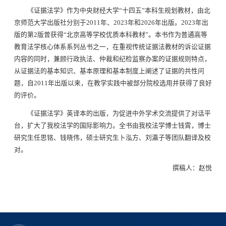
《证据法学》作为中央财经大学“十四五”本科生规划教材，由北
京师范大学出版社分别于2011年、2023年和2026年出版。2023年出
版的第2版曾获得“北京高等学校优质本科教材”。本书作为普通高等
教育法学核心体系系列丛书之一，在重视传统证据法教材的诉讼证据
内容的同时，兼顾行政执法、仲裁和纪检监察办案的证据规则特点，
从证据法的基本知识、基本原理和基本制度上阐述了证据的共性问
题，自2011年出版以来，在教学实践中被部分院校选用并获得了良好
的评价。
《证据法学》英译本的出版，为促进中外学术交流提供了对话平
台，扩大了我校法学的国际影响力。全书由我校法学博士钱霄，博士
研究生任思铭、钱晓伟，硕士研究生卜泓方、刘瀛子等团队翻译及校
对。
撰稿人：赵悦