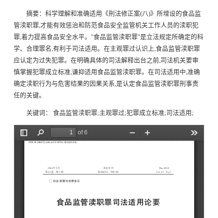
摘要：科学理解和准确适用《刑法修正案
(
八
)
》所增设的食品监
管渎职罪
,
才能有效惩治和防范食品安全监管机关工作人员的渎职犯
罪
,
着力提高食品安全水平。
"
食品监管渎职罪
"
是立法规定所确定的科
学、合理罪名
,
有利于司法适用。在主观罪过认识上
,
食品监管渎职罪
应认定为过失犯罪。在明确具体的司法解释出台之前
,
司法机关要审
慎掌握犯罪成立标准
,
谦抑适用食品监管渎职罪。在司法适用中
,
准确
确定渎职行为与危害结果的因果关系
,
是认定食品监管渎职罪刑事责
任的关键。
关键词： 食品监管渎职罪
;
主观罪过
;
犯罪成立标准
;
司法适用
;