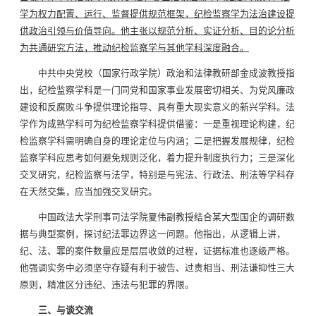
学为权力配置、运行、监督提供规范框架，纪检监察学为法治建设提
供政治引领与价值导向。他主张以规范分析、实证分析、目的论分析
为共通研究方法，推动纪检监察学与其他学科深度融合。
中共中央党校（国家行政学院）政治和法律教研部金成波教授指
出，纪检监察学科是一门同党和国家事业发展密切相关、为党风廉政
建设和反腐败斗争提供理论指导、具有重大现实意义的新兴学科。法
学作为成熟学科可为纪检监察学科提供借鉴：一是重视理论构建，纪
检监察学科需明确自身的理论定位与内涵；二是把握发展规律，纪检
监察学科应思考如何避免规则泛化，着力提升制度执行力；三是深化
交叉研究，纪检监察与法学，特别是与宪法、行政法、刑法等学科存
在天然交集，应当加强交叉研究。
中国政法大学刑事司法学院夏伟副教授结合某大型国企的调研数
据与典型案例，探讨纪法罪边界这一问题。他指出，从逻辑上讲，
纪、法、罪的案件数量应是层层收敛的过程，证据标准也逐级严格。
他强调实务中必须坚守存疑有利于被告、过责相当、刑法谦抑性三大
原则，精准区分违纪、违法与犯罪的界限。
三、与谈交流