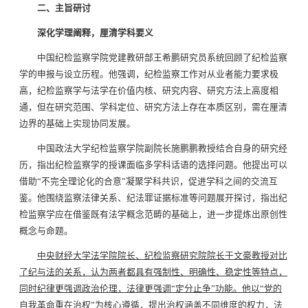
二、主旨研讨
深化学理阐释，厘清学科要义
中国纪检监察学院党建教研部王希鹏研究员系统回顾了纪检监察
学的申报与设立历程。他强调，纪检监察工作对从业者能力要求极
高，纪检监察学与法学在价值内核、研究内容、研究方法上高度相
通，但在研究范围、学科定位、研究方法上存在本质区别，需在厘清
边界的基础上实现协同发展。
中国政法大学纪检监察学院副院长施鹏鹏教授结合自身的研究经
历，指出纪检监察学的授课面临多学科话语的选择问题。他提出可以
借助“不完全理论化的合意”凝聚学科共识，促进学科之间的交流互
鉴。他围绕监察法律关系、纪法罪证据标准等问题展开探讨，指出纪
检监察学应在借鉴既有法学概念范畴的基础上，进一步提炼出原创性
概念与命题。
中央财经大学法学院院长、纪检监察研究院院长于文豪教授对比
了纪与法的关系，认为两者都具有强制性、明确性、稳定性等特点，
同时纪律更强调政治伦理，法律更强调“定分止争”功能。他以“党的
自我革命重在治权”为核心遵循，提出治权涵盖不同维度的权力，法