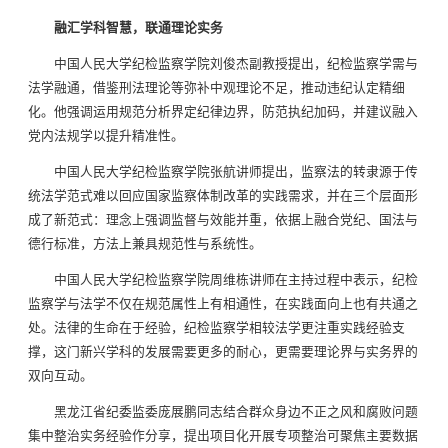
融汇学科智慧，联通理论实务
中国人民大学纪检监察学院刘俊杰副教授提出，纪检监察学需与
法学融通，借鉴刑法理论等弥补中观理论不足，推动违纪认定精细
化。他强调运用规范分析界定纪律边界，防范执纪加码，并建议融入
党内法规学以提升精准性。
中国人民大学纪检监察学院张航讲师提出，监察法的转隶源于传
统法学范式难以回应国家监察体制改革的实践需求，并在三个层面形
成了新范式：理念上强调监督与效能并重，依据上融合党纪、国法与
德行标准，方法上兼具规范性与系统性。
中国人民大学纪检监察学院周维栋讲师在主持过程中表示，纪检
监察学与法学不仅在规范属性上有相通性，在实践面向上也有共通之
处。法律的生命在于经验，纪检监察学相较法学更注重实践经验支
撑，这门新兴学科的发展需要更多的耐心，更需要理论界与实务界的
双向互动。
黑龙江省纪委监委庞展鹏同志结合群众身边不正之风和腐败问题
集中整治实务经验作分享，提出项目化开展专项整治可聚焦主要数据