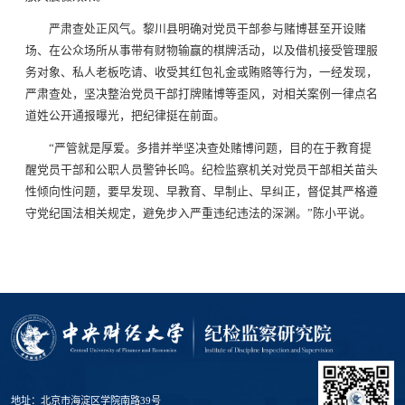
严肃查处正风气。黎川县明确对党员干部参与赌博甚至开设赌
场、在公众场所从事带有财物输赢的棋牌活动，以及借机接受管理服
务对象、私人老板吃请、收受其红包礼金或贿赂等行为，一经发现，
严肃查处，坚决整治党员干部打牌赌博等歪风，对相关案例一律点名
道姓公开通报曝光，把纪律挺在前面。
“严管就是厚爱。多措并举坚决查处赌博问题，目的在于教育提
醒党员干部和公职人员警钟长鸣。纪检监察机关对党员干部相关苗头
性倾向性问题，要早发现、早教育、早制止、早纠正，督促其严格遵
守党纪国法相关规定，避免步入严重违纪违法的深渊。”陈小平说。
地址：北京市海淀区学院南路39号