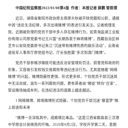
中国纪检监察报2022/01/08第4版 作者：本报记者 薛鹏 管筱璞
近日，湖南省衡阳市政协原主席廖炎秋被开除党籍和公职，通报
中其“违反生活纪律，多次出境赌博”的表述引发关注。记者梳理发
现，近期被处理的党员干部中多人存在赌博行为，如青海盐湖工业股
份有限公司原党委书记王兴富“长期热衷于麻将赌博”，西藏自治区林
芝市公安局党委原书记朱江“沉迷带有赌博性质的娱乐活动”，云南省
退役军人事务厅原党组书记、厅长张胜震“多次到澳门赌博”。
党员干部参赌涉赌既可能违反治安管理处罚法、损害党和政府的
形象，又容易引发权钱交易腐败等违纪违法行为。尤其是随着“网络
赌博”的兴起，赌博隐蔽性更强、形式更多样，个别党员干部沉迷其
中无法自拔，滋生一系列腐败问题，更有甚者由“赌徒”转向“庄家”，
架设赌场抽成牟利，在违纪违法的道路上越走越远。
1 网络赌博、跨境赌博形式隐蔽，个别党员干部沉迷“暴富梦”赌
上前途和未来
“赌博一旦深陷其中，成瘾堪比毒品。”这是江西省都昌县三汊港
中学原会计吴晓亮的忏悔。2020年9月2日，学校开学第二天，意图