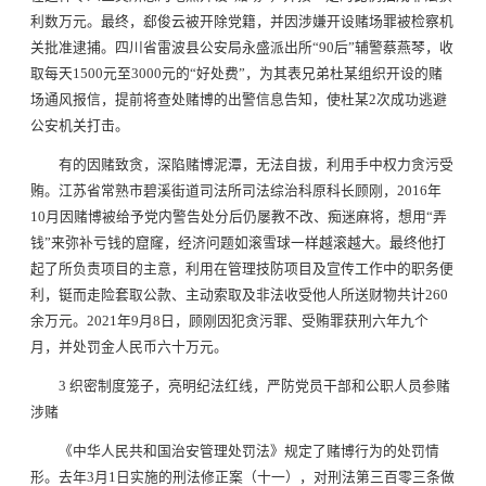
利数万元。最终，郄俊云被开除党籍，并因涉嫌开设赌场罪被检察机
关批准逮捕。四川省雷波县公安局永盛派出所“90后”辅警蔡燕琴，收
取每天1500元至3000元的“好处费”，为其表兄弟杜某组织开设的赌
场通风报信，提前将查处赌博的出警信息告知，使杜某2次成功逃避
公安机关打击。
有的因赌致贪，深陷赌博泥潭，无法自拔，利用手中权力贪污受
贿。江苏省常熟市碧溪街道司法所司法综治科原科长顾刚，2016年
10月因赌博被给予党内警告处分后仍屡教不改、痴迷麻将，想用“弄
钱”来弥补亏钱的窟窿，经济问题如滚雪球一样越滚越大。最终他打
起了所负责项目的主意，利用在管理技防项目及宣传工作中的职务便
利，铤而走险套取公款、主动索取及非法收受他人所送财物共计260
余万元。2021年9月8日，顾刚因犯贪污罪、受贿罪获刑六年九个
月，并处罚金人民币六十万元。
3 织密制度笼子，亮明纪法红线，严防党员干部和公职人员参赌
涉赌
《中华人民共和国治安管理处罚法》规定了赌博行为的处罚情
形。去年3月1日实施的刑法修正案（十一），对刑法第三百零三条做