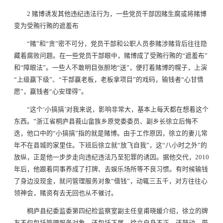
2 赌博诱发其他违纪违法行为，一些党员干部因赌生腐或将赌博
变为受贿行贿的遮羞布
“赌”和“贪”密不可分，党员干部和公职人员参赌涉赌背后往往隐
藏着腐败问题。在一些党员干部眼中，赌博成了受贿行贿的“遮羞布”
和“障眼法”。一些人不敢明目张胆地“送”，便打着赌博的幌子，上演
“上级赢下级”、“干部赢老板，老板拿项目”的戏码，输钱者“心甘情
愿”，赢钱者“心安理得”。
“这个‘小搞搞’对我来说，影响非常大，基本上每天都在想着这个
东西。”浙江省桐庐县莪山畲族乡原党委委员、副乡长徐立后悔不
迭，他口中的“小搞搞”指的就是赌博。由于工作原因，徐立的妻儿常
年不在县城的家里住。下班后徐立就“放飞自我”，这“八小时之外”的
放纵，正是他一步步走向违纪违法乃至犯罪的诱因。据他交代，2010
年后，他跟着同事养成了打牌、去娱乐场所等不良习惯。有时候输钱
了身边没现金，就问管理服务对象“借钱”，动辄三五千，对方往往心
领神会，赌资有去无回也从不催讨。
桐庐县纪委监委第四纪检监察室副主任皇甫晓媛介绍，徐立的牌