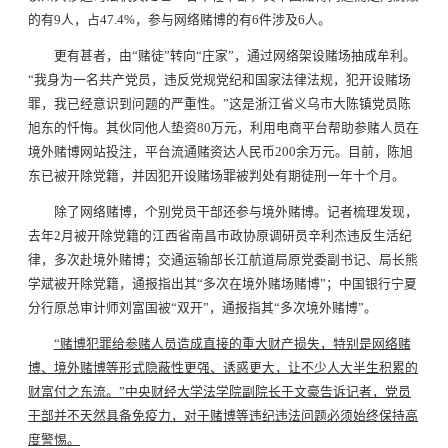
的有9人，占47.4%，参与网络赌博的有6件涉及6人。
更有甚者，由“赌徒”转向“庄家”，通过网络架设赌场抽成牟利。
“我身为一名共产党员，违反党规党纪和国家法律法规，犯开设赌场
罪，我已经意识到问题的严重性。”这是浙江省义乌市大陈镇党员陈
旭东的忏悔。其伙同他人垫资80万元，利用电商平台帮助参赌人员在
境外赌博网站投注，平台流通赌资达人民币200余万元。目前，陈旭
东已被开除党籍，并因犯开设赌场罪被判处有期徒刑一年十个月。
除了网络赌博，个别党员干部还参与境外赌博。记者梳理发现，
去年2月被开除党籍的江西省南昌市政协原调研员辛利杰违反生活纪
律，多次赴境外赌博；交通运输部长江航道局原党委副书记、局长熊
学斌被开除党籍，通报指出其“多次在境外赌场赌博”；中国银行宁夏
分行原总审计师刘富国被“双开”，通报指其“多次境外赌博”。
“赌博犯罪给参赌人员造成直接的重大财产损失，特别是网络赌
博、境外赌博等形式隐蔽性更强、诱惑更大，让不少人大半生积累的
财富付之东流。”中央财经大学法学院副院长于文豪告诉记者，党员
干部并不天然具备免疫力，对于赌博等违纪违法问题必须始终保持高
度警惕。