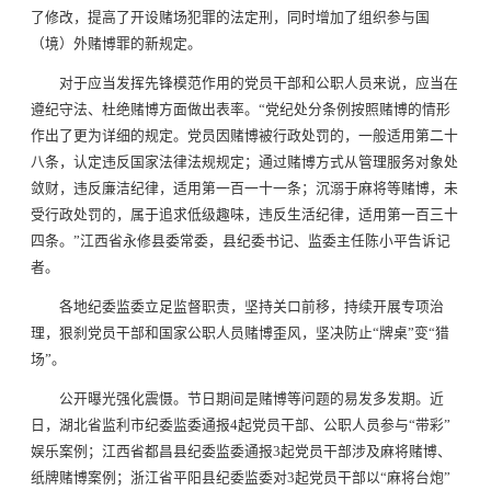
了修改，提高了开设赌场犯罪的法定刑，同时增加了组织参与国
（境）外赌博罪的新规定。
对于应当发挥先锋模范作用的党员干部和公职人员来说，应当在
遵纪守法、杜绝赌博方面做出表率。“党纪处分条例按照赌博的情形
作出了更为详细的规定。党员因赌博被行政处罚的，一般适用第二十
八条，认定违反国家法律法规规定；通过赌博方式从管理服务对象处
敛财，违反廉洁纪律，适用第一百一十一条；沉溺于麻将等赌博，未
受行政处罚的，属于追求低级趣味，违反生活纪律，适用第一百三十
四条。”江西省永修县委常委，县纪委书记、监委主任陈小平告诉记
者。
各地纪委监委立足监督职责，坚持关口前移，持续开展专项治
理，狠刹党员干部和国家公职人员赌博歪风，坚决防止“牌桌”变“猎
场”。
公开曝光强化震慑。节日期间是赌博等问题的易发多发期。近
日，湖北省监利市纪委监委通报4起党员干部、公职人员参与“带彩”
娱乐案例；江西省都昌县纪委监委通报3起党员干部涉及麻将赌博、
纸牌赌博案例；浙江省平阳县纪委监委对3起党员干部以“麻将台炮”