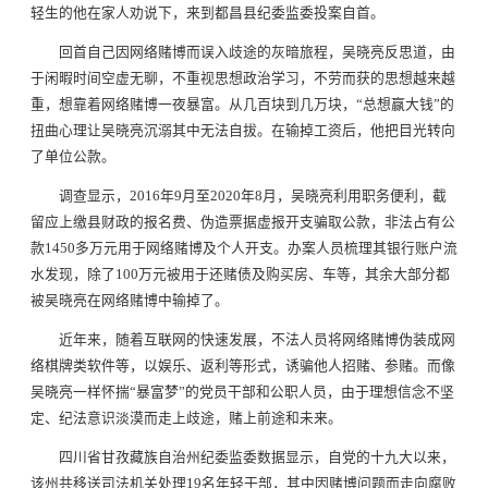
轻生的他在家人劝说下，来到都昌县纪委监委投案自首。
回首自己因网络赌博而误入歧途的灰暗旅程，吴晓亮反思道，由
于闲暇时间空虚无聊，不重视思想政治学习，不劳而获的思想越来越
重，想靠着网络赌博一夜暴富。从几百块到几万块，“总想赢大钱”的
扭曲心理让吴晓亮沉溺其中无法自拔。在输掉工资后，他把目光转向
了单位公款。
调查显示，2016年9月至2020年8月，吴晓亮利用职务便利，截
留应上缴县财政的报名费、伪造票据虚报开支骗取公款，非法占有公
款1450多万元用于网络赌博及个人开支。办案人员梳理其银行账户流
水发现，除了100万元被用于还赌债及购买房、车等，其余大部分都
被吴晓亮在网络赌博中输掉了。
近年来，随着互联网的快速发展，不法人员将网络赌博伪装成网
络棋牌类软件等，以娱乐、返利等形式，诱骗他人招赌、参赌。而像
吴晓亮一样怀揣“暴富梦”的党员干部和公职人员，由于理想信念不坚
定、纪法意识淡漠而走上歧途，赌上前途和未来。
四川省甘孜藏族自治州纪委监委数据显示，自党的十九大以来，
该州共移送司法机关处理19名年轻干部，其中因赌博问题而走向腐败