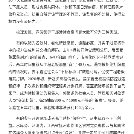
友不仅包括管理服务对象，还包括下属。徐立自身不正，还鼓动、带
动下属人员，形成贪腐共同体。“他和下属日渐麻痹，和管理服务对
象称兄道弟，结果自然是该管理的不管理，该监督的不监督，使得公
权力没有公信力。”
梳理发现，党员领导干部涉赌贪腐问题大致可分为三种类型。
有的以赌为名敛财，看似牌技高超、逢赌必赢，其实不过是将手
中的权力当成利益交换的筹码。去年4月被开除党籍和公职、后因受
贿罪获刑3年的姜荣鑫，在担任四川省广元市昭化区卫子镇党委书记
后，两年时间里就从工程老板那里“赢”了48万元。遇到被拒绝打牌邀
约的情况时，姜荣鑫往往会以“不招标项目”威逼利诱，促使工程老板
陪其打牌。2020年初，新冠肺炎疫情暴发。姜荣鑫无视疫情防控规定
和纪律，多次邀约和组织管理服务对象打牌，甚至把赌场搬到了自己
家里，成为赌博活动的召集人，频繁邀约社会人员、管理服务对象等
人员“交流切磋”，每场抽取800元至1000元不等的“茶费”。经查，姜
荣鑫在五年时间里，靠着赌博非法获利106万余元。
有的参与开设赌场或者充当赌场“保护伞”，从中获取不正当利
益。水库旁、涵洞内，江西省抚州市临川区农村党员郄俊云与其同伙
在这样令人匪夷所思的地点开设“赌场”，并按一定的比例抽成非法获