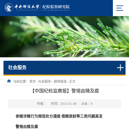
社会服务
当前位置：
首页
>
社会服务
>
媒体报道
>
正文
【中国纪检监察报】警惕由赌及腐
作者：
时间：2022-01-09
点击：
9
参赌涉赌行为频现处分通报 借赌敛财等三类问题高发
警惕由赌及腐