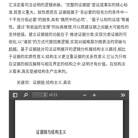
它决定着司法证明的逻辑命脉。
"
完整的证据链
"
是证成事实的核心标
准
,
其意义重大。就性质而言
,
证据链属于
"
非必要的但充分的条件中一
个不充分但必要
"
的链条
,
具有
"
偶然中的必然
"
、
"
基于认知的证成
"
等属
性。通过
"
有助益的支撑
"
的似真推理
,
可以搭建证据之间最大可能性的
支持链接。建立证据链的功能在于
:
推进证据分类
,
实现分类证据的可
视化
;
以
"
涌现
"
的方式代替因果逻辑
;
实现对威格莫尔图表法的突破与
超越。基于证据链对司法证明展开的逻辑分析属结构主义路径
,
相比
于证据的实质性意义
,
结构主义更注重证据的关系性意义
,
它认为只有
在证据的相互解释与相互界定的结构之中
,
证明才有价值。在结构主
义看来
,
真实是被结构生产出来的。
关键词：证据链
;
结构主义
;
真实